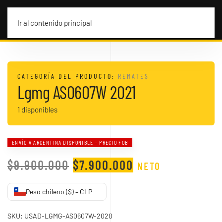
MENÚ
Ir al contenido principal
CATEGORÍA DEL PRODUCTO:
REMATES
Lgmg AS0607W 2021
1 disponibles
ENVÍO A ARGENTINA DISPONIBLE – PRECIO FOB
EL
EL
$
9.900.000
$
7.900.000
NETO
PRECIO
PRECIO
Peso chileno ($) – CLP
ORIGINAL
ACTUAL
ERA:
ES:
SKU:
USAD-LGMG-AS0607W-2020