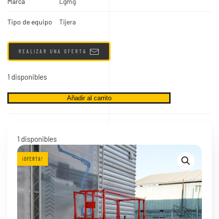
Marca
Lgmg
Tipo de equipo
Tijera
REALIZAR UNA OFERTA
1 disponibles
Lgmg
Añadir al carrito
AS0607W
2021
cantidad
1 disponibles
¡OFERTA!