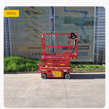
ERA:
ES:
$14.500.000.
$13.500.000.
¡OFERTA!