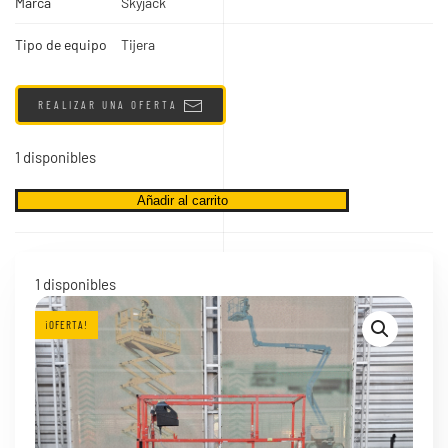
Marca
Skyjack
Tipo de equipo
Tijera
REALIZAR UNA OFERTA
1 disponibles
Skyjack
Añadir al carrito
SJ3226
2021
cantidad
1 disponibles
¡OFERTA!