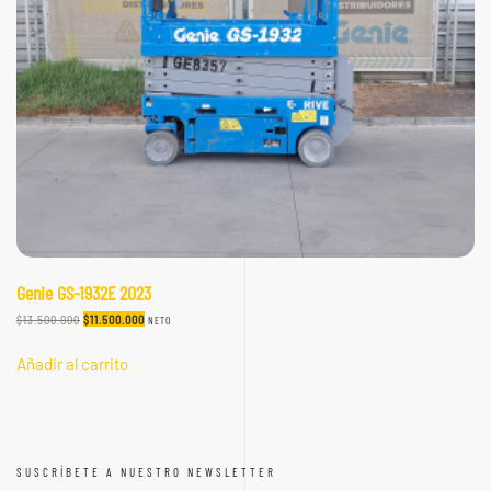
Genie GS-1932E 2023
EL
EL
$
13.500.000
$
11.500.000
NETO
PRECIO
PRECIO
ORIGINAL
ACTUAL
Añadir al carrito
ERA:
ES:
$13.500.000.
$11.500.000.
SUSCRÍBETE A NUESTRO NEWSLETTER