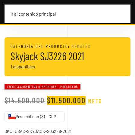
MENÚ
Ir al contenido principal
CATEGORÍA DEL PRODUCTO:
REMATES
Skyjack SJ3226 2021
1 disponibles
ENVÍO A ARGENTINA DISPONIBLE – PRECIO FOB
EL
EL
$
14.500.000
$
11.500.000
NETO
PRECIO
PRECIO
Peso chileno ($) – CLP
ORIGINAL
ACTUAL
ERA:
ES:
SKU:
USAD-SKYJACK-SJ3226-2021