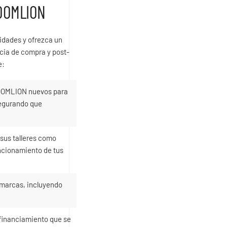
ZOOMLION
idades y ofrezca un
ncia de compra y post-
e:
OOMLION nuevos para
segurando que
sus talleres como
uncionamiento de tus
marcas, incluyendo
financiamiento que se