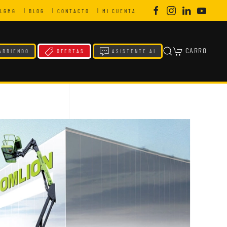
|
|
|
LGMG
BLOG
CONTACTO
MI CUENTA
CARRO
RRIENDO
OFERTAS
ASISTENTE AI