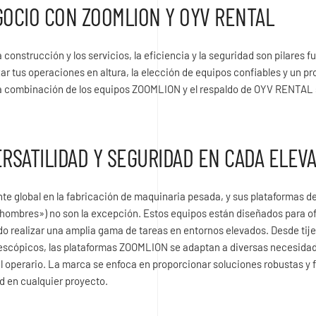
GOCIO CON ZOOMLION Y OYV RENTAL
 construcción y los servicios, la eficiencia y la seguridad son pilares 
zar tus operaciones en altura, la elección de equipos confiables y un p
 la combinación de los equipos ZOOMLION y el respaldo de OYV RENTAL s
RSATILIDAD Y SEGURIDAD EN CADA ELEV
e global en la fabricación de maquinaria pesada, y sus plataformas de
hombres») no son la excepción. Estos equipos están diseñados para of
o realizar una amplia gama de tareas en entornos elevados. Desde tij
elescópicos, las plataformas ZOOMLION se adaptan a diversas necesida
l operario. La marca se enfoca en proporcionar soluciones robustas y f
ad en cualquier proyecto.