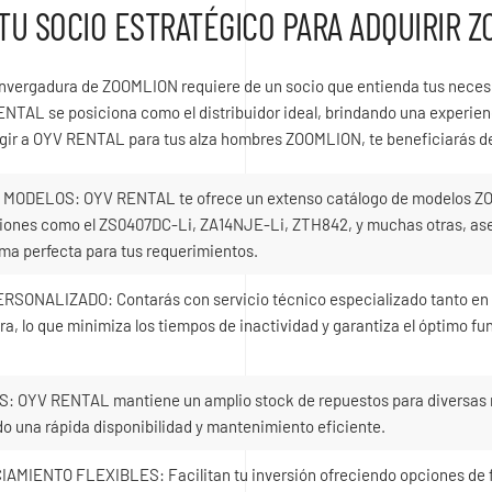
TU SOCIO ESTRATÉGICO PARA ADQUIRIR 
 envergadura de ZOOMLION requiere de un socio que entienda tus neces
ENTAL se posiciona como el distribuidor ideal, brindando una experie
legir a OYV RENTAL para tus alza hombres ZOOMLION, te beneficiarás d
MODELOS: OYV RENTAL te ofrece un extenso catálogo de modelos Z
ciones como el ZS0407DC-Li, ZA14NJE-Li, ZTH842, y muchas otras, a
rma perfecta para tus requerimientos.
SONALIZADO: Contarás con servicio técnico especializado tanto en 
ra, lo que minimiza los tiempos de inactividad y garantiza el óptimo f
OYV RENTAL mantiene un amplio stock de repuestos para diversas 
 una rápida disponibilidad y mantenimiento eficiente.
MIENTO FLEXIBLES: Facilitan tu inversión ofreciendo opciones de 