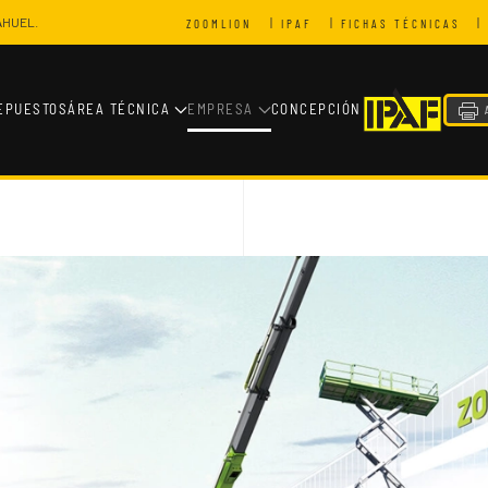
|
|
|
DAHUEL.
ZOOMLION
IPAF
FICHAS TÉCNICAS
EPUESTOS
ÁREA TÉCNICA
EMPRESA
CONCEPCIÓN
A