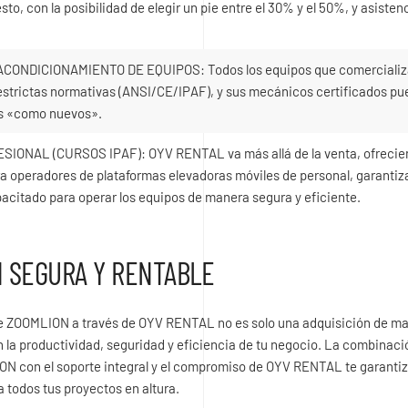
to, con la posibilidad de elegir un pie entre el 30% y el 50%, y asistenc
CONDICIONAMIENTO DE EQUIPOS: Todos los equipos que comercializan
strictas normativas (ANSI/CE/IPAF), y sus mecánicos certificados p
os «como nuevos».
ONAL (CURSOS IPAF): OYV RENTAL va más allá de la venta, ofrecie
ra operadores de plataformas elevadoras móviles de personal, garanti
citado para operar los equipos de manera segura y eficiente.
N SEGURA Y RENTABLE
 ZOOMLION a través de OYV RENTAL no es solo una adquisición de ma
n la productividad, seguridad y eficiencia de tu negocio. La combinación
N con el soporte integral y el compromiso de OYV RENTAL te garantiz
a todos tus proyectos en altura.