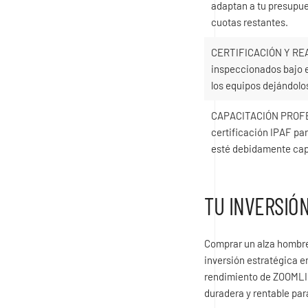
adaptan a tu presupues
cuotas restantes.
CERTIFICACIÓN Y REA
inspeccionados bajo e
los equipos dejándol
CAPACITACIÓN PROFESI
certificación IPAF pa
esté debidamente capa
TU INVERSIÓ
Comprar un alza hombre
inversión estratégica e
rendimiento de ZOOMLIO
duradera y rentable par